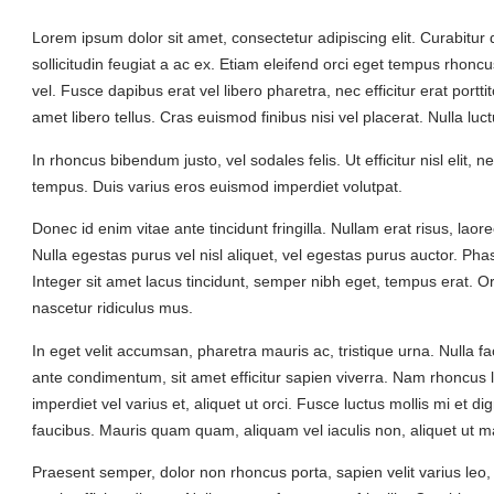
Lorem ipsum dolor sit amet, consectetur adipiscing elit. Curabitur
sollicitudin feugiat a ac ex. Etiam eleifend orci eget tempus rhonc
vel. Fusce dapibus erat vel libero pharetra, nec efficitur erat porttito
amet libero tellus. Cras euismod finibus nisi vel placerat. Nulla luctu
In rhoncus bibendum justo, vel sodales felis. Ut efficitur nisl elit, n
tempus. Duis varius eros euismod imperdiet volutpat.
Donec id enim vitae ante tincidunt fringilla. Nullam erat risus, laore
Nulla egestas purus vel nisl aliquet, vel egestas purus auctor. Phas
Integer sit amet lacus tincidunt, semper nibh eget, tempus erat. O
nascetur ridiculus mus.
In eget velit accumsan, pharetra mauris ac, tristique urna. Nulla f
ante condimentum, sit amet efficitur sapien viverra. Nam rhoncus lao
imperdiet vel varius et, aliquet ut orci. Fusce luctus mollis mi et
faucibus. Mauris quam quam, aliquam vel iaculis non, aliquet ut m
Praesent semper, dolor non rhoncus porta, sapien velit varius leo, 