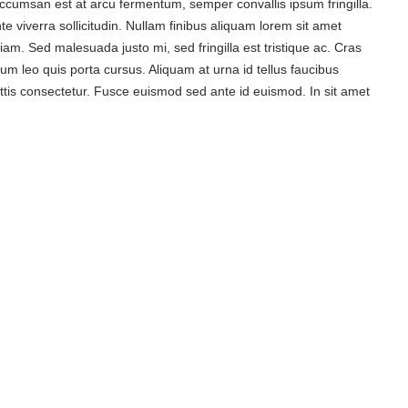
r accumsan est at arcu fermentum, semper convallis ipsum fringilla.
 viverra sollicitudin. Nullam finibus aliquam lorem sit amet
am. Sed malesuada justo mi, sed fringilla est tristique ac. Cras
um leo quis porta cursus. Aliquam at urna id tellus faucibus
ttis consectetur. Fusce euismod sed ante id euismod. In sit amet