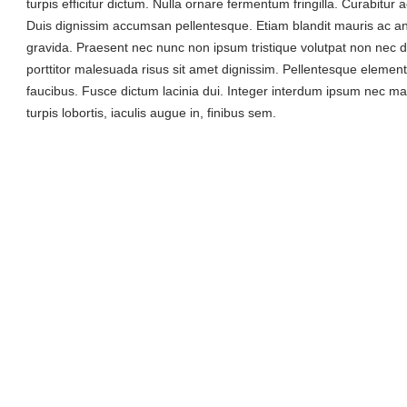
turpis efficitur dictum. Nulla ornare fermentum fringilla. Curabitu
Duis dignissim accumsan pellentesque. Etiam blandit mauris ac ante
gravida. Praesent nec nunc non ipsum tristique volutpat non nec di
porttitor malesuada risus sit amet dignissim. Pellentesque element
faucibus. Fusce dictum lacinia dui. Integer interdum ipsum nec ma
turpis lobortis, iaculis augue in, finibus sem.