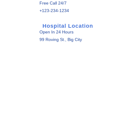
Free Call 24/7
+123-234-1234
Hospital Location
Open In 24 Hours
99 Roving St., Big City
Phone Contact
Within Working Hours
123-234-1234