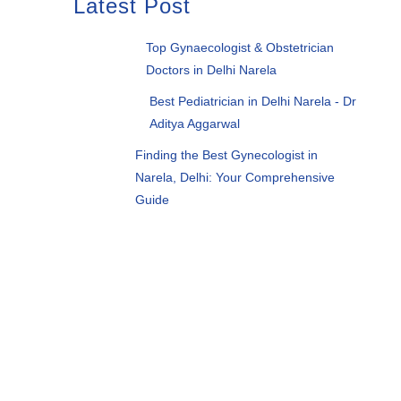
Latest Post
Top Gynaecologist & Obstetrician
Doctors in Delhi Narela
Best Pediatrician in Delhi Narela - Dr
Aditya Aggarwal
Finding the Best Gynecologist in
Narela, Delhi: Your Comprehensive
Guide
Want to consult
about health?
contact us