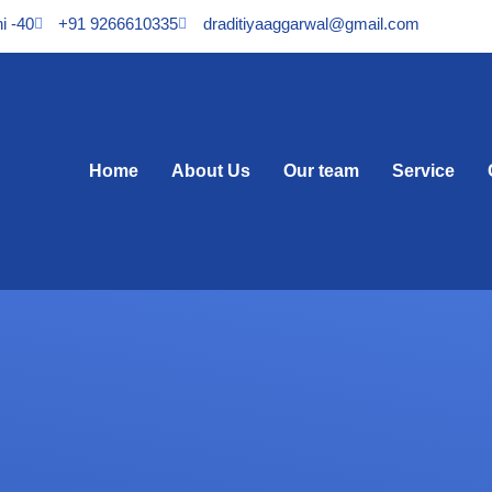
i -40
+91 9266610335
draditiyaaggarwal@gmail.com
Home
About Us
Our team
Service