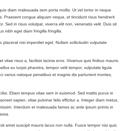
 quis diam malesuada sem porta mollis. Ut vel tortor in neque
us. Praesent congue aliquam neque, et tincidunt risus hendrerit
r. Sed in risus volutpat, viverra elit non, venenatis velit. Duis sit
s nibh eget diam fringilla fringilla.
ec placerat nisi imperdiet eget. Nullam sollicitudin vulputate
et vitae risus a, facilisis lacinia eros. Vivamus quis finibus mauris.
ellus eu turpis pharetra, tempor velit tempor, vulputate ligula.
rci varius natoque penatibus et magnis dis parturient montes,
acilisi. Etiam tempus vitae sem in euismod. Sed mattis purus in
reet sapien, vitae pulvinar felis efficitur a. Integer diam metus,
 dignissim. Interdum et malesuada fames ac ante ipsum primis in
assa.
sit amet suscipit mauris lacus non nulla. Fusce tempor nisi quis