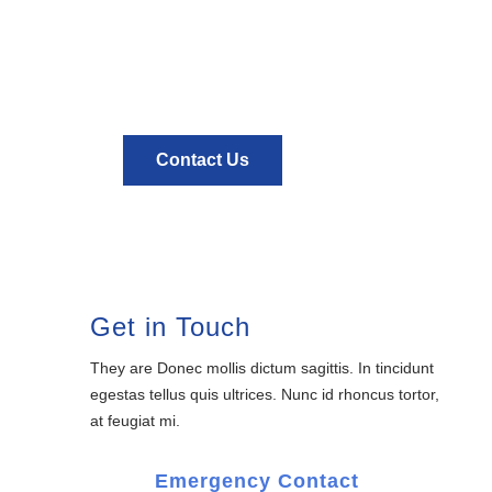
We have specialist docter team is feugiat
lectus lacus.
Contact Us
Get in Touch
They are Donec mollis dictum sagittis. In tincidunt
egestas tellus quis ultrices. Nunc id rhoncus tortor,
at feugiat mi.
Emergency Contact